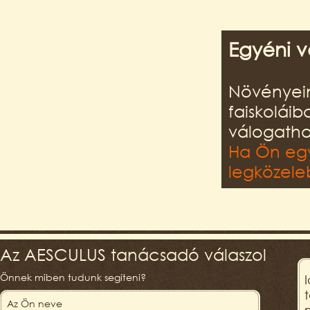
Egyéni v
Növényein
faiskolái
válogatha
Ha Ön egy
legközeleb
Az AESCULUS tanácsadó válaszol
Önnek miben tudunk segíteni?