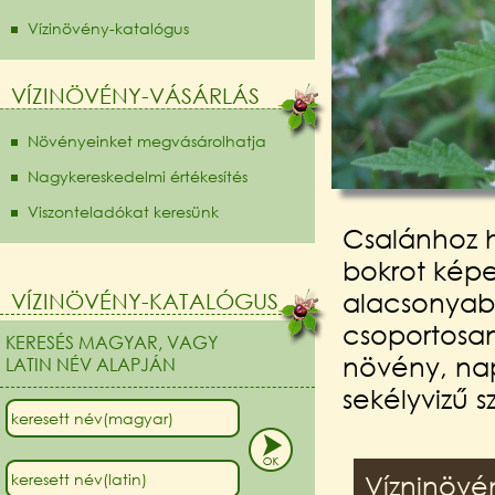
Vízinövény-katalógus
VÍZINÖVÉNY-VÁSÁRLÁS
Növényeinket megvásárolhatja
Nagykereskedelmi értékesítés
Viszonteladókat keresünk
Csalánhoz h
bokrot képe
alacsonyabb
VÍZINÖVÉNY-KATALÓGUS
csoportosan
KERESÉS MAGYAR, VAGY
növény, nap
LATIN NÉV ALAPJÁN
sekélyvizű 
Vízninövé