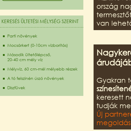
ország na
termesztő
KERESÉS ÜLTETÉSI MÉLYSÉG SZERINT
van lehet
Parti növények
Mocsárkert (0-10cm vízborítás)
Nagykere
Második ültetőlépcső,
20-40 cm mély víz
árudájá
Mélyvíz, 60 cm-mél mélyebb részek
A tó felszínén úszó növények
Gyakran t
színesíten
Díszfüvek
keresett 
tudják me
Új partner
megoldást