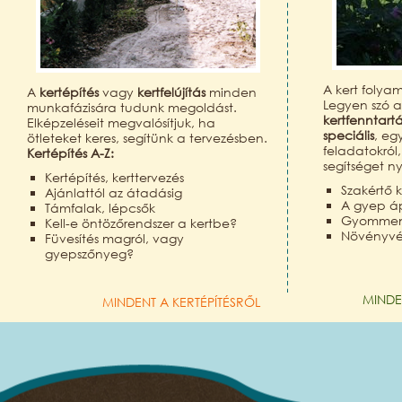
A kert folya
A
kertépítés
vagy
kertfelújítás
minden
Legyen szó 
munkafázisára tudunk megoldást.
kertfenntart
Elképzeléseit megvalósítjuk, ha
speciális
, eg
ötleteket keres, segítünk a tervezésben.
feladatokról
Kertépítés A-Z:
segítséget n
Kertépítés, kerttervezés
Szakértő k
Ajánlattól az átadásig
A gyep á
Támfalak, lépcsők
Gyomment
Kell-e öntözőrendszer a kertbe?
Növényv
Füvesítés magról, vagy
gyepszőnyeg?
MINDE
MINDENT A KERTÉPÍTÉSRŐL