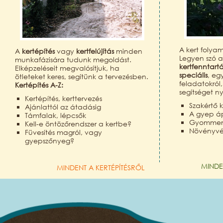
A kert folya
A
kertépítés
vagy
kertfelújítás
minden
Legyen szó 
munkafázisára tudunk megoldást.
kertfenntart
Elképzeléseit megvalósítjuk, ha
speciális
, eg
ötleteket keres, segítünk a tervezésben.
feladatokról
Kertépítés A-Z:
segítséget n
Kertépítés, kerttervezés
Szakértő k
Ajánlattól az átadásig
A gyep á
Támfalak, lépcsők
Gyomment
Kell-e öntözőrendszer a kertbe?
Növényv
Füvesítés magról, vagy
gyepszőnyeg?
MINDE
MINDENT A KERTÉPÍTÉSRŐL