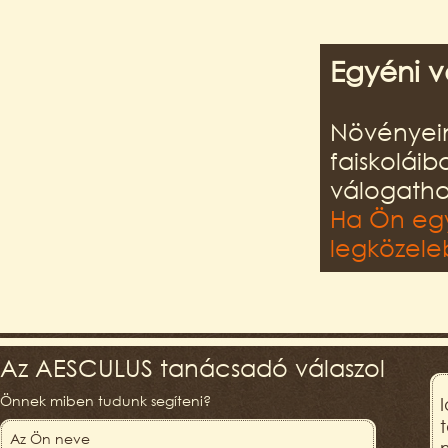
Egyéni v
Növényein
faiskolái
válogatha
Ha Ön egy
legközeleb
Az AESCULUS tanácsadó válaszol
Önnek miben tudunk segíteni?