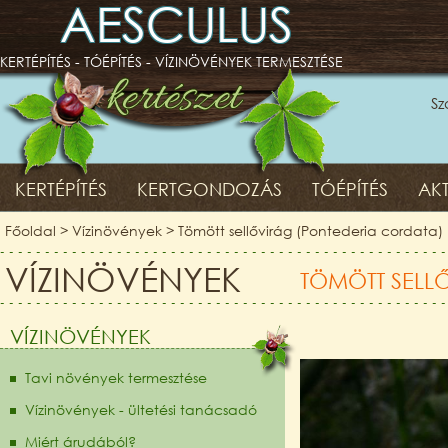
AESCULUS
KERTÉPÍTÉS - TÓÉPÍTÉS - VÍZINÖVÉNYEK TERMESZTÉSE
Sz
KERTÉPÍTÉS
KERTGONDOZÁS
TÓÉPÍTÉS
AKT
Főoldal
>
Vízinövények
>
Tömött sellővirág (Pontederia cordata)
VÍZINÖVÉNYEK
TÖMÖTT SELL
VÍZINÖVÉNYEK
Tavi növények termesztése
Vízinövények - ültetési tanácsadó
Miért árudából?