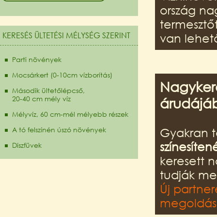
ország na
termesztő
KERESÉS ÜLTETÉSI MÉLYSÉG SZERINT
van lehet
Parti növények
Mocsárkert (0-10cm vízborítás)
Nagykere
Második ültetőlépcső,
20-40 cm mély víz
árudájá
Mélyvíz, 60 cm-mél mélyebb részek
A tó felszínén úszó növények
Gyakran t
színesíten
Díszfüvek
keresett 
tudják me
Új partner
megoldást