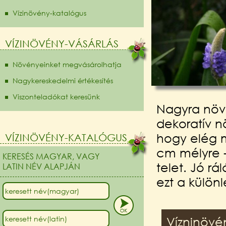
Vízinövény-katalógus
VÍZINÖVÉNY-VÁSÁRLÁS
Növényeinket megvásárolhatja
Nagykereskedelmi értékesítés
Viszonteladókat keresünk
Nagyra növő
dekoratív nö
hogy elég m
VÍZINÖVÉNY-KATALÓGUS
cm mélyre - 
KERESÉS MAGYAR, VAGY
telet. Jó rá
LATIN NÉV ALAPJÁN
ezt a külön
Vízninövé