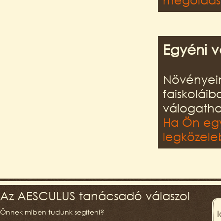
Egyéni v
Növényein
faiskolái
válogatha
Ha Ön egy
legközeleb
Az AESCULUS tanácsadó válaszol
Önnek miben tudunk segíteni?