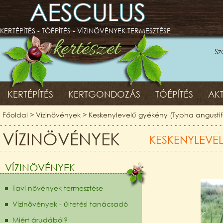
AESCULUS
KERTÉPÍTÉS - TÓÉPÍTÉS - VÍZINÖVÉNYEK TERMESZTÉSE
Sz
KERTÉPÍTÉS
KERTGONDOZÁS
TÓÉPÍTÉS
AKT
Főoldal
>
Vízinövények
>
Keskenylevelű gyékény (Typha angustif
VÍZINÖVÉNYEK
KESKENYLEVEL
VÍZINÖVÉNYEK
Tavi növények termesztése
Vízinövények - ültetési tanácsadó
Miért árudából?