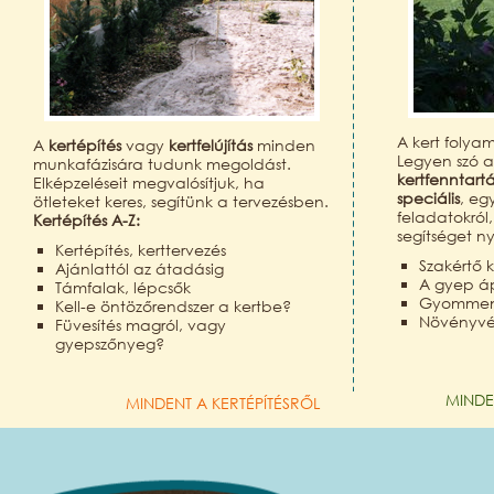
A kert folya
A
kertépítés
vagy
kertfelújítás
minden
Legyen szó 
munkafázisára tudunk megoldást.
kertfenntart
Elképzeléseit megvalósítjuk, ha
speciális
, eg
ötleteket keres, segítünk a tervezésben.
feladatokról
Kertépítés A-Z:
segítséget n
Kertépítés, kerttervezés
Szakértő k
Ajánlattól az átadásig
A gyep á
Támfalak, lépcsők
Gyomment
Kell-e öntözőrendszer a kertbe?
Növényv
Füvesítés magról, vagy
gyepszőnyeg?
MINDE
MINDENT A KERTÉPÍTÉSRŐL