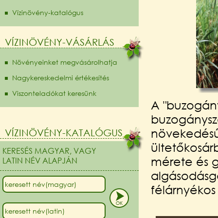
Vízinövény-katalógus
VÍZINÖVÉNY-VÁSÁRLÁS
Növényeinket megvásárolhatja
Nagykereskedelmi értékesítés
Viszonteladókat keresünk
A "buzogány
buzogánysze
növekedésű
VÍZINÖVÉNY-KATALÓGUS
ültetőkosár
KERESÉS MAGYAR, VAGY
mérete és g
LATIN NÉV ALAPJÁN
algásodásgá
félárnyékos 