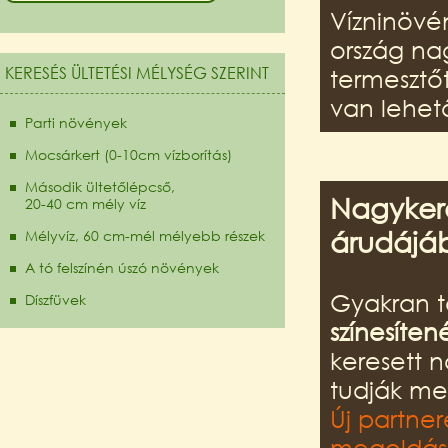
Vízninövé
ország na
KERESÉS ÜLTETÉSI MÉLYSÉG SZERINT
termesztő
van lehet
Parti növények
Mocsárkert (0-10cm vízborítás)
Második ültetőlépcső,
Nagykere
20-40 cm mély víz
árudájá
Mélyvíz, 60 cm-mél mélyebb részek
A tó felszínén úszó növények
Gyakran t
Díszfüvek
színesíten
keresett 
tudják me
Új partner
megoldást