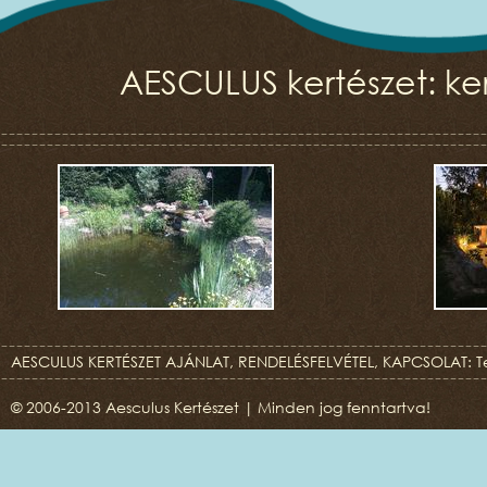
AESCULUS kertészet: ker
AESCULUS KERTÉSZET AJÁNLAT, RENDELÉSFELVÉTEL, KAPCSOLAT: T
© 2006-2013 Aesculus Kertészet | Minden jog fenntartva!