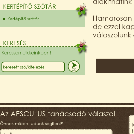
alakíthatink 
KERTÉPÍTŐ SZÓTÁR
Hamarosan b
Kertépítő szótár
de ezzel kap
válaszolunk
KERESÉS
Keressen cikkeinkben!
Az AESCULUS tanácsadó válaszol
Önnek miben tudunk segíteni?