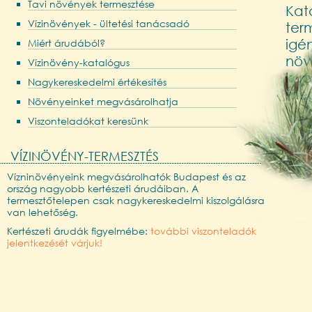
Tavi növények termesztése
Kat
Vízinövények - ültetési tanácsadó
term
igén
Miért árudából?
növ
Vízinövény-katalógus
kap
Nagykereskedelmi értékesítés
meg
Növényeinket megvásárolhatja
Viszonteladókat keresünk
VÍZINÖVÉNY-TERMESZTÉS
Vízninövényeink megvásárolhatók Budapest és az
ország nagyobb kertészeti árudáiban. A
termesztőtelepen csak nagykereskedelmi kiszolgálásra
van lehetőség.
Kertészeti árudák figyelmébe:
további viszonteladók
jelentkezését várjuk!