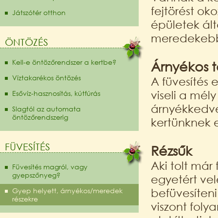
fejtörést ok
Játszótér otthon
épületek ált
meredekebb
ÖNTÖZÉS
Kell-e öntözőrendszer a kertbe?
Árnyékos t
Víztakarékos öntözés
A füvesítés 
viseli a mé
Esővíz-hasznosítás, kútfúrás
árnyékkedve
Slagtól az automata
öntözőrendszerig
kertünknek ez
FÜVESÍTÉS
Rézsűk
Aki tolt már
Füvesítés magról, vagy
gyepszőnyeg?
egyetért ve
befüvesíteni
Gyep helyett, árnyékos/meredek
részekre
viszont foly