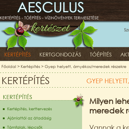
AESCULUS
KERTÉPÍTÉS - TÓÉPÍTÉS - VÍZINÖVÉNYEK TERMESZTÉSE
Sz
KERTÉPÍTÉS
KERTGONDOZÁS
TÓÉPÍTÉS
AKT
Főoldal
>
Kertépítés
>
Gyep helyett, árnyékos/meredek részekre
KERTÉPÍTÉS
GYEP HELYETT
KERTÉPÍTÉS
Milyen leh
meredek r
Kertépítés, kerttervezés
Ajánlattól az átadásig
Vannak a ke
Támfalak, lépcsők