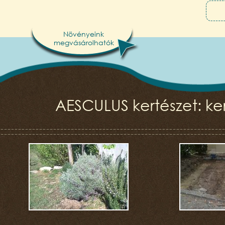
Növényeink
megvásárolhatók
AESCULUS kertészet: ker