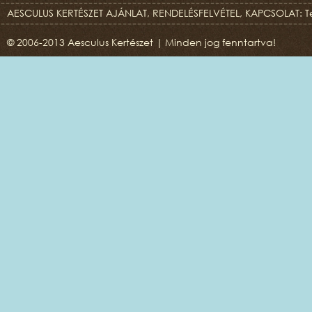
AESCULUS KERTÉSZET AJÁNLAT, RENDELÉSFELVÉTEL, KAPCSOLAT: T
© 2006-2013 Aesculus Kertészet | Minden jog fenntartva!