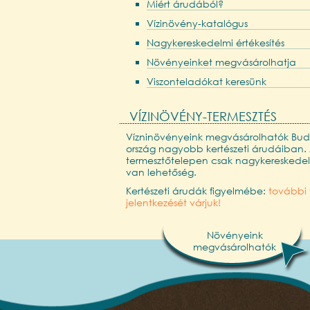
Miért árudából?
Vízinövény-katalógus
Nagykereskedelmi értékesítés
Növényeinket megvásárolhatja
Viszonteladókat keresünk
VÍZINÖVÉNY-TERMESZTÉS
Vízninövényeink megvásárolhatók Bud
ország nagyobb kertészeti árudáiban.
termesztőtelepen csak nagykereskedelm
van lehetőség.
Kertészeti árudák figyelmébe:
további 
jelentkezését várjuk!
Növényeink
megvásárolhatók