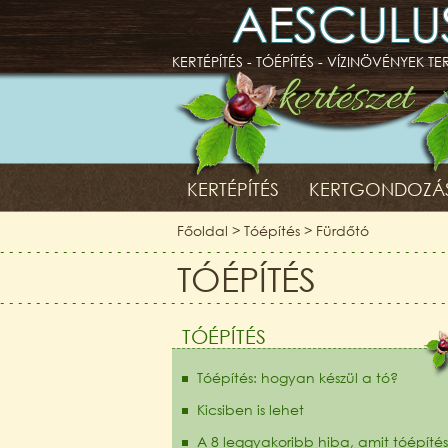
AESCULU
KERTÉPÍTÉS - TÓÉPÍTÉS - VÍZINÖVÉNYEK T
KERTÉPÍTÉS
KERTGONDOZÁ
Főoldal
>
Tóépítés
>
Fürdőtó
TÓÉPÍTÉS
TÓÉPÍTÉS
Tóépítés: hogyan készül a tó?
Kicsiben is lehet
A 8 leggyakoribb hiba, amit tóépítés