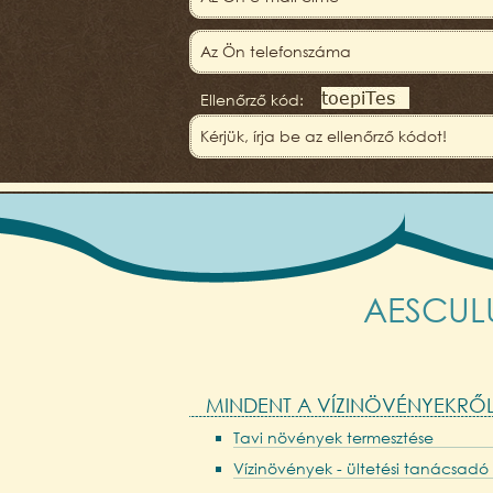
Ellenőrző kód:
AESCULUS
MINDENT A VÍZINÖVÉNYEKRŐ
Tavi növények termesztése
Vízinövények - ültetési tanácsadó