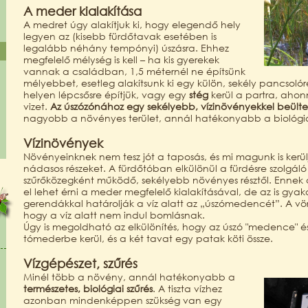
A meder kialakítása
A medret úgy alakítjuk ki, hogy elegendő hely
legyen az (kisebb fürdőtavak esetében is
legalább néhány tempónyi) úszásra. Ehhez
megfelelő mélység is kell – ha kis gyerekek
vannak a családban, 1,5 méternél ne építsünk
mélyebbet, esetleg alakítsunk ki egy külön, sekély pancsolór
helyen lépcsősre építjük, vagy egy
stég
kerül a partra, ahon
vizet.
Az úszózónához egy sekélyebb, vízinövényekkel beülte
nagyobb a növényes terület, annál hatékonyabb a biológiai
Vízinövények
Növényeinknek nem tesz jót a taposás, és mi magunk is kerü
nádasos részeket. A fürdőtóban elkülönül a fürdésre szolgá
szűrőközegként működő, sekélyebb növényes résztől. Ennek a
el lehet érni a meder megfelelő kialakításával, de az is gya
gerendákkal határolják a víz alatt az „úszómedencét”. A vö
hogy a víz alatt nem indul bomlásnak.
Úgy is megoldható az elkülönítés, hogy az úszó "medence" és
tómederbe kerül, és a két tavat egy patak köti össze.
Vízgépészet, szűrés
Minél több a növény, annál hatékonyabb a
természetes, biológiai szűrés
. A tiszta vízhez
azonban mindenképpen szükség van egy