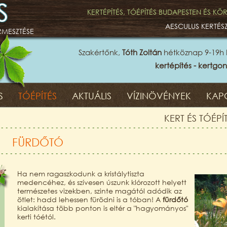
S
KERTÉPÍTÉS, TÓÉPÍTÉS BUDAPESTEN ÉS K
AESCULUS KERTÉS
ERMESZTÉSE
Szakértőnk,
Tóth Zoltán
hétköznap 9-19h 
kertépítés - kertgon
S
TÓÉPÍTÉS
AKTUÁLIS
VÍZINÖVÉNYEK
KAP
KERT ÉS TÓÉP
FÜRDŐTÓ
Ha nem ragaszkodunk a kristálytiszta
medencéhez, és szívesen úszunk klórozott helyett
természetes vizekben, szinte magától adódik az
ötlet: hadd lehessen fürödni is a tóban! A
fürdőtó
kialakítása több ponton is eltér a "hagyományos"
kerti tóétól.