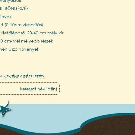
övényekről!
NTI BÖNGÉSZÉS
vények
t (0-10cm vízborítás)
ltetőlépcső, 20-40 cm mély víz
 60 cm-mél mélyebb részek
zínén úszó növények
Y NEVÉNEK RÉSZLETÉT: