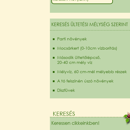
KERESÉS ÜLTETÉSI MÉLYSÉG SZERINT
Parti növények
Mocsárkert (0-10cm vízborítás)
Második ültetőlépcső,
20-40 cm mély víz
Mélyvíz, 60 cm-mél mélyebb részek
A tó felszínén úszó növények
Díszfüvek
KERESÉS
Keressen cikkeinkben!