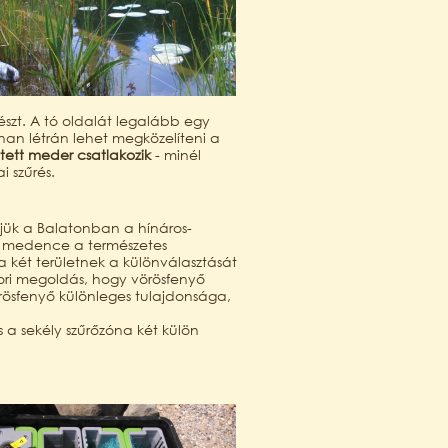
észt. A tó oldalát legalább egy
nan létrán lehet megközelíteni a
tett meder csatlakozik
- minél
 szűrés.
ljük a Balatonban a hínáros-
ló medence a természetes
 két területnek a különválasztását
kori megoldás, hogy vörösfenyő
rösfenyő különleges tulajdonsága,
 a sekély szűrőzóna két külön