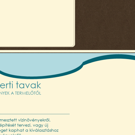
erti tavak
ÉNYEK A TERMELŐTŐL
mesztett vízinövényekről,
építését tervezi, vagy új
séget kaphat a kiválasztáshoz