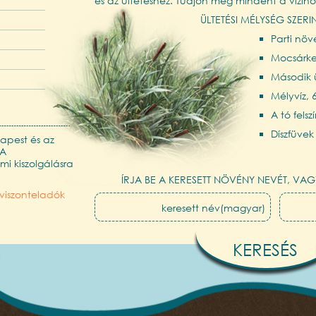
és az ültetéshez. Tudjon meg mindent a vízin
ÜLTETÉSI MÉLYSÉG SZERI
Parti nö
Mocsárker
Második ü
Mélyvíz,
A tó fels
Díszfüvek
apest és az
 A
i kiszolgálásra
ÍRJA BE A KERESETT NÖVÉNY NEVÉT, VAG
viszonteladók