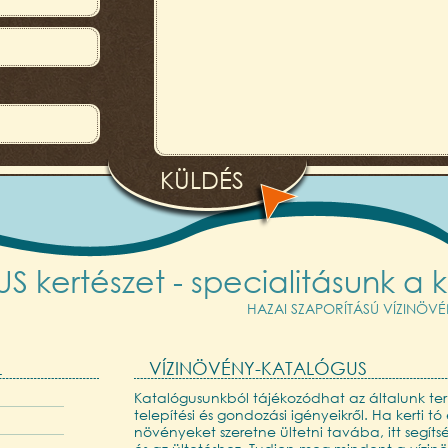
 kertészet - specialitásunk a k
HAZAI SZAPORÍTÁSÚ VÍZINÖV
L
VÍZINÖVÉNY-KATALÓGUS
Katalógusunkból tájékozódhat az általunk ter
telepítési és gondozási igényeikről. Ha kerti tó 
növényeket szeretne ültetni tavába, itt segít