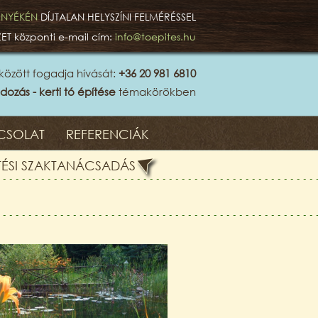
ÖRNYÉKÉN
DÍJTALAN HELYSZÍNI FELMÉRÉSSEL
ZET
központi e-mail cím:
info@toepites.hu
között fogadja hívását:
+36 20 981 6810
dozás - kerti tó építése
témakörökben
CSOLAT
REFERENCIÁK
ÍTÉSI SZAKTANÁCSADÁS