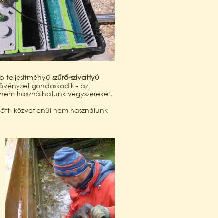
b teljesítményű
szűrő-szivattyú
 növényzet gondoskodik - az
z nem használhatunk vegyszereket,
 előtt közvetlenül nem használunk
,