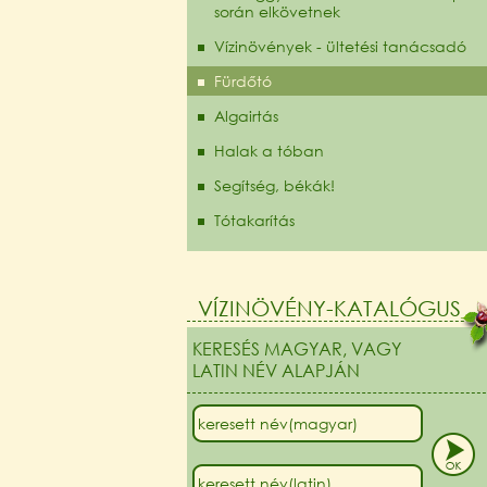
során elkövetnek
Vízinövények - ültetési tanácsadó
Fürdőtó
Algairtás
Halak a tóban
Segítség, békák!
Tótakarítás
VÍZINÖVÉNY-KATALÓGUS
KERESÉS MAGYAR, VAGY
LATIN NÉV ALAPJÁN