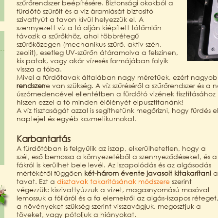
szűrőrendszer beépítésére. Biztonsági okokból a
fürdőtó szűrőit és a víz áramlását biztosító
szivattyút a tavon kívül helyezzük el. A
szennyezett víz a tó alján kiépített tótőmlőn
távozik a szűrőkhöz, ahol többrétegű
szűrőközegen (mechanikus szűrő, aktív szén,
zeolit), esetleg UV-szűrőn átáramolva a felszínen,
kis patak, vagy akár vízesés formájában folyik
vissza a tóba.
Mivel a fürdőtavak általában nagy méretűek, ezért nagyob
rendszer
re van szükség. A víz szűréséről a szűrőrendszer és a
úszómedencével ellentétben a fürdőtó vizének tisztításáho
hiszen ezzel a tó minden élőlényét elpusztítanánk!
A víz tisztaságát azzal is segíthetünk megőrizni, hogy fürdés
naptejet és egyéb kozmetikumokat.
Karbantartás
A fürdőtóban is felgyűlik az iszap, elkerülhetetlen, hogy a
szél, eső bemossa a környezetéből a szennyeződéseket, és a
fákról is kerülhet bele levél. Az iszapolódás és az algásodás
mértékétől függően
két-három évente javasolt kitakarítani
a
tavat. Ezt a
dísztavak takarításának módszere
szerint
végezzük: kiszivattyúzzuk a vizet, magasnyomású mosóval
lemossuk a fóliáról és a fa elemekről az algás-iszapos réteget
a növényeket szükség szerint visszavágjuk, megosztjuk a
töveket, vagy pótoljuk a hiányokat.