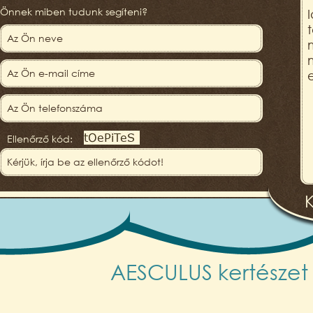
Önnek miben tudunk segíteni?
Ellenőrző kód:
AESCULUS kertészet -