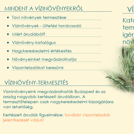
MINDENT A VÍZINÖVÉNYEKRŐL
V
Tavi növények termesztése
Kat
Vízinövények - ültetési tanácsadó
term
igén
Miért árudából?
növ
Vízinövény-katalógus
kap
Nagykereskedelmi értékesítés
meg
Növényeinket megvásárolhatja
Viszonteladókat keresünk
VÍZINÖVÉNY-TERMESZTÉS
Vízninövényeink megvásárolhatók Budapest és az
ország nagyobb kertészeti árudáiban. A
termesztőtelepen csak nagykereskedelmi kiszolgálásra
van lehetőség.
Kertészeti árudák figyelmébe:
további viszonteladók
jelentkezését várjuk!