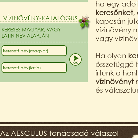
ha egy adott
keresőnket
,
VÍZINÖVÉNY-KATALÓGUS
kapcsán juto
vízinövény n
KERESÉS MAGYAR, VAGY
LATIN NÉV ALAPJÁN
vagy vízinöv
Ha olyan
ke
összefüggő 
írtunk a honl
vízinövényt
n
és válaszolu
Az AESCULUS tanácsadó válaszol