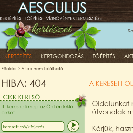
AESCULUS
KERTÉPÍTÉS - TÓÉPÍTÉS - VÍZINÖVÉNYEK TERMESZTÉSE
Sz
KERTÉPÍTÉS
KERTGONDOZÁS
TÓÉPÍTÉS
AKT
Főoldal
> A lap nem található
HIBA: 404
A KERESETT O
CIKK KERESŐ
Oldalunkat n
Itt keresheti meg az Önt érdeklő
útvonalak m
cikket
Kérjük, hasz