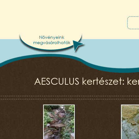
Növényeink
megvásárolhatók
AESCULUS kertészet: ker