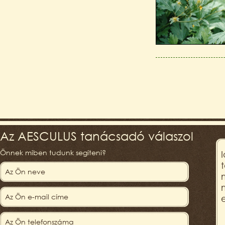
Az AESCULUS tanácsadó válaszol
Önnek miben tudunk segíteni?