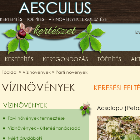
AESCULUS
KERTÉPÍTÉS - TÓÉPÍTÉS - VÍZINÖVÉNYEK TERMESZTÉSE
Sz
KERTÉPÍTÉS
KERTGONDOZÁS
TÓÉPÍTÉS
AKT
Főoldal
>
Vízinövények
>
Parti növények
VÍZINÖVÉNYEK
KERESÉSI FELT
VÍZINÖVÉNYEK
Acsalapu (Petas
Tavi növények termesztése
Vízinövények - ültetési tanácsadó
Miért árudából?