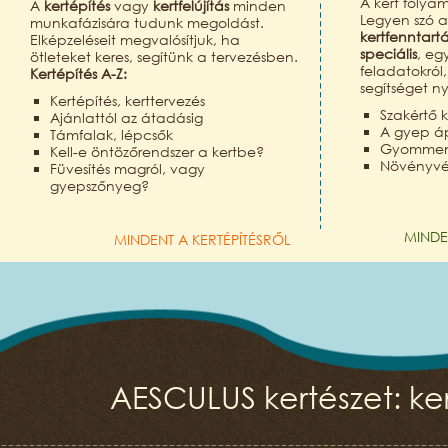
A kert folya
A
kertépítés
vagy
kertfelújítás
minden
Legyen szó 
munkafázisára tudunk megoldást.
kertfenntart
Elképzeléseit megvalósítjuk, ha
speciális
, eg
ötleteket keres, segítünk a tervezésben.
feladatokról
Kertépítés A-Z:
segítséget n
Kertépítés, kerttervezés
Szakértő k
Ajánlattól az átadásig
A gyep á
Támfalak, lépcsők
Gyomment
Kell-e öntözőrendszer a kertbe?
Növényv
Füvesítés magról, vagy
gyepszőnyeg?
MINDE
MINDENT A KERTÉPÍTÉSRŐL
AESCULUS kertészet: ker