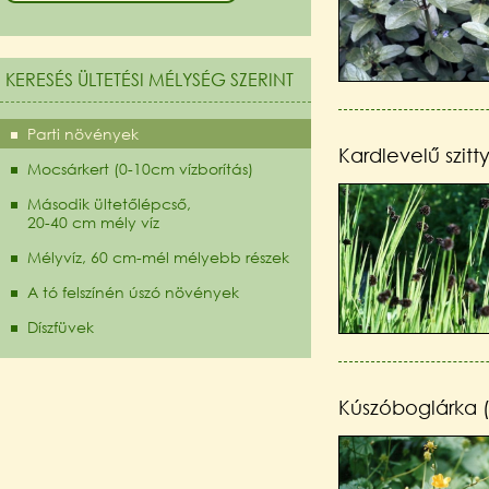
KERESÉS ÜLTETÉSI MÉLYSÉG SZERINT
Parti növények
Kardlevelű szitt
Mocsárkert (0-10cm vízborítás)
Második ültetőlépcső,
20-40 cm mély víz
Mélyvíz, 60 cm-mél mélyebb részek
A tó felszínén úszó növények
Díszfüvek
Kúszóboglárka 