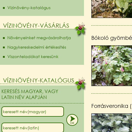
Vízinövény-katalógus
VÍZINÖVÉNY-VÁSÁRLÁS
Bókoló gyömbér
Növényeinket megvásárolhatja
Nagykereskedelmi értékesítés
Viszonteladókat keresünk
VÍZINÖVÉNY-KATALÓGUS
KERESÉS MAGYAR, VAGY
LATIN NÉV ALAPJÁN
Forrásveronika