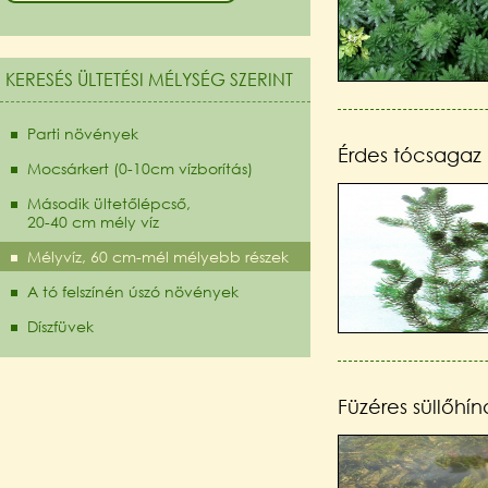
KERESÉS ÜLTETÉSI MÉLYSÉG SZERINT
Parti növények
Érdes tócsagaz
Mocsárkert (0-10cm vízborítás)
Második ültetőlépcső,
20-40 cm mély víz
Mélyvíz, 60 cm-mél mélyebb részek
A tó felszínén úszó növények
Díszfüvek
Füzéres süllőhí