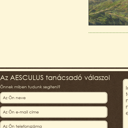
Az AESCULUS tanácsadó válaszol
Önnek miben tudunk segíteni?