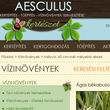
AESCULUS
KERTÉPÍTÉS - TÓÉPÍTÉS - VÍZINÖVÉNYEK TERMESZTÉSE
Sz
KERTÉPÍTÉS
KERTGONDOZÁS
TÓÉPÍTÉS
AKT
Főoldal
>
Vízinövények
>
Mélyvíz, 60 cm-mél mélyebb részek
VÍZINÖVÉNYEK
KERESÉSI FELT
VÍZINÖVÉNYEK
Ágas békabuzo
Tavi növények termesztése
Vízinövények - ültetési tanácsadó
Miért árudából?