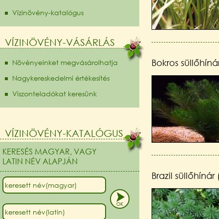
Vízinövény-katalógus
VÍZINÖVÉNY-VÁSÁRLÁS
Bokros süllőhín
Növényeinket megvásárolhatja
Nagykereskedelmi értékesítés
Viszonteladókat keresünk
VÍZINÖVÉNY-KATALÓGUS
KERESÉS MAGYAR, VAGY
LATIN NÉV ALAPJÁN
Brazil süllőhíná