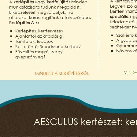
A kert folya
A
kertépítés
vagy
kertfelújítás
minden
Legyen szó 
munkafázisára tudunk megoldást.
kertfenntart
Elképzeléseit megvalósítjuk, ha
speciális
, eg
ötleteket keres, segítünk a tervezésben.
feladatokról
Kertépítés A-Z:
segítséget n
Kertépítés, kerttervezés
Szakértő k
Ajánlattól az átadásig
A gyep á
Támfalak, lépcsők
Gyomment
Kell-e öntözőrendszer a kertbe?
Növényv
Füvesítés magról, vagy
gyepszőnyeg?
MINDE
MINDENT A KERTÉPÍTÉSRŐL
AESCULUS kertészet: ker