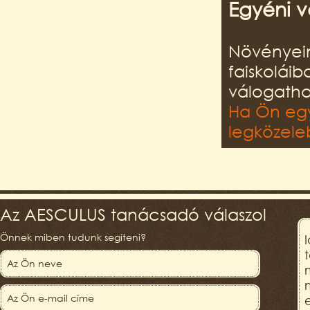
Egyéni v
Növényein
faiskolái
válogatha
Ha Ön egy
legközeleb
Az AESCULUS tanácsadó válaszol
Önnek miben tudunk segíteni?