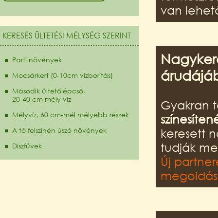
van lehet
KERESÉS ÜLTETÉSI MÉLYSÉG SZERINT
Nagykere
Parti növények
árudájá
Mocsárkert (0-10cm vízborítás)
Második ültetőlépcső,
20-40 cm mély víz
Gyakran t
Mélyvíz, 60 cm-mél mélyebb részek
színesíten
A tó felszínén úszó növények
keresett 
tudják me
Díszfüvek
Új partner
megoldást