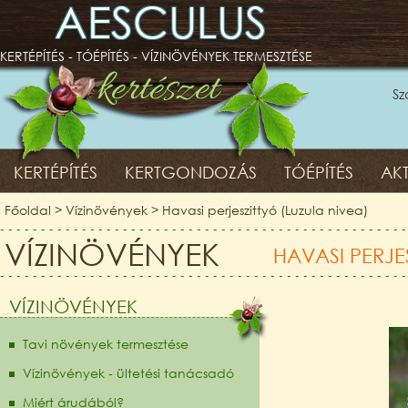
AESCULUS
KERTÉPÍTÉS - TÓÉPÍTÉS - VÍZINÖVÉNYEK TERMESZTÉSE
Sz
KERTÉPÍTÉS
KERTGONDOZÁS
TÓÉPÍTÉS
AKT
Főoldal
>
Vízinövények
>
Havasi perjeszittyó (Luzula nivea)
VÍZINÖVÉNYEK
HAVASI PERJE
VÍZINÖVÉNYEK
Tavi növények termesztése
Vízinövények - ültetési tanácsadó
Miért árudából?