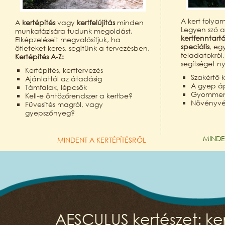
A kert folya
A
kertépítés
vagy
kertfelújítás
minden
Legyen szó 
munkafázisára tudunk megoldást.
kertfenntart
Elképzeléseit megvalósítjuk, ha
speciális
, eg
ötleteket keres, segítünk a tervezésben.
feladatokról
Kertépítés A-Z:
segítséget n
Kertépítés, kerttervezés
Szakértő k
Ajánlattól az átadásig
A gyep á
Támfalak, lépcsők
Gyomment
Kell-e öntözőrendszer a kertbe?
Növényv
Füvesítés magról, vagy
gyepszőnyeg?
MINDE
MINDENT A KERTÉPÍTÉSRŐL
AESCULUS kertészet: ker