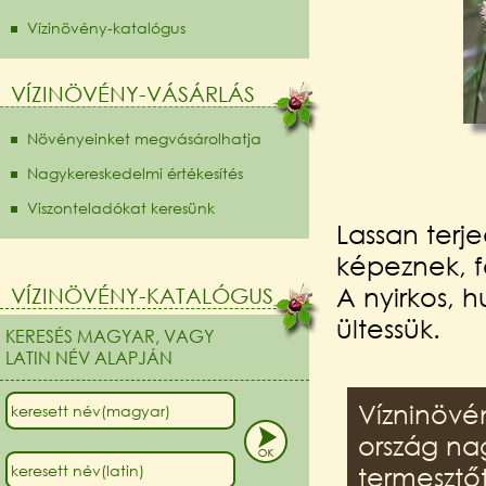
Vízinövény-katalógus
VÍZINÖVÉNY-VÁSÁRLÁS
Növényeinket megvásárolhatja
Nagykereskedelmi értékesítés
Viszonteladókat keresünk
Lassan terje
képeznek, f
A nyirkos, 
VÍZINÖVÉNY-KATALÓGUS
ültessük.
KERESÉS MAGYAR, VAGY
LATIN NÉV ALAPJÁN
Vízninövé
ország na
termesztő