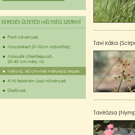
KERESÉS ÜLTETÉSI MÉLYSÉG SZERINT
Parti növények
Tavi káka (Scirpu
Mocsárkert (0-10cm vízborítás)
Második ültetőlépcső,
20-40 cm mély víz
Mélyvíz, 60 cm-mél mélyebb részek
A tó felszínén úszó növények
Díszfüvek
Tavirózsa (Nym