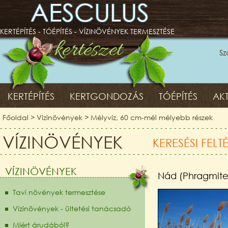
AESCULUS
KERTÉPÍTÉS - TÓÉPÍTÉS - VÍZINÖVÉNYEK TERMESZTÉSE
Sz
KERTÉPÍTÉS
KERTGONDOZÁS
TÓÉPÍTÉS
AKT
Főoldal
>
Vízinövények
>
Mélyvíz, 60 cm-mél mélyebb részek
VÍZINÖVÉNYEK
KERESÉSI FELT
VÍZINÖVÉNYEK
Nád (Phragmites
Tavi növények termesztése
Vízinövények - ültetési tanácsadó
Miért árudából?