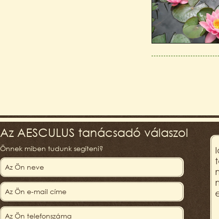
Az AESCULUS tanácsadó válaszol
Önnek miben tudunk segíteni?