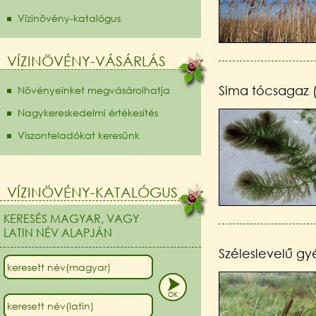
Vízinövény-katalógus
VÍZINÖVÉNY-VÁSÁRLÁS
Sima tócsagaz 
Növényeinket megvásárolhatja
Nagykereskedelmi értékesítés
Viszonteladókat keresünk
VÍZINÖVÉNY-KATALÓGUS
KERESÉS MAGYAR, VAGY
LATIN NÉV ALAPJÁN
Széleslevelű gyé