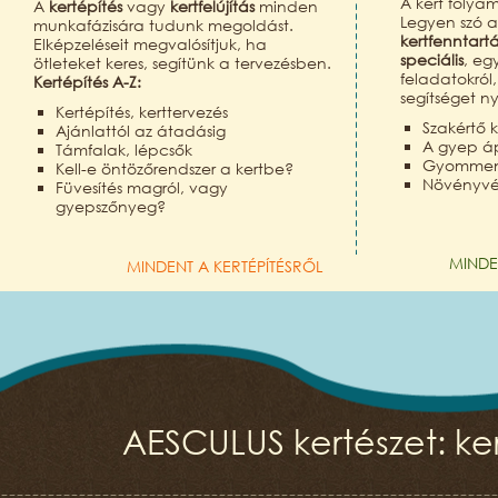
A kert folya
A
kertépítés
vagy
kertfelújítás
minden
Legyen szó 
munkafázisára tudunk megoldást.
kertfenntart
Elképzeléseit megvalósítjuk, ha
speciális
, eg
ötleteket keres, segítünk a tervezésben.
feladatokról
Kertépítés A-Z:
segítséget n
Kertépítés, kerttervezés
Szakértő k
Ajánlattól az átadásig
A gyep á
Támfalak, lépcsők
Gyomment
Kell-e öntözőrendszer a kertbe?
Növényv
Füvesítés magról, vagy
gyepszőnyeg?
MINDE
MINDENT A KERTÉPÍTÉSRŐL
AESCULUS kertészet: ker